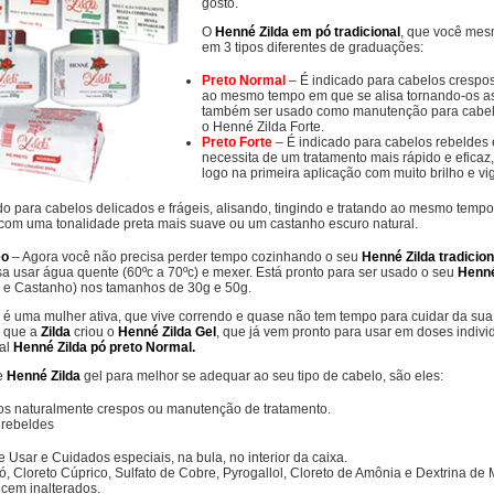
gosto.
O
Henné Zilda em pó tradicional
, que você mes
em 3 tipos diferentes de graduações:
Preto Normal
– É indicado para cabelos crespos
ao mesmo tempo em que se alisa tornando-os as
também ser usado como manutenção para cabel
o Henné Zilda Forte.
Preto Forte
– É indicado para cabelos rebeldes 
necessita de um tratamento mais rápido e eficaz,
logo na primeira aplicação com muito brilho e vig
do para cabelos delicados e frágeis, alisando, tingindo e tratando ao mesmo tem
 com uma tonalidade preta mais suave ou um castanho escuro natural.
eo
– Agora você não precisa perder tempo cozinhando o seu
Henné Zilda tradicion
a usar água quente (60ºc a 70ºc) e mexer. Está pronto para ser usado o seu
Henné
e e Castanho) nos tamanhos de 30g e 50g.
 é uma mulher ativa, que vive correndo e quase não tem tempo para cuidar da sua
ê que a
Zilda
criou o
Henné Zilda Gel
, que já vem pronto para usar em doses indi
nal
Henné Zilda pó preto Normal.
de
Henné Zilda
gel para melhor se adequar ao seu tipo de cabelo, são eles:
os naturalmente crespos ou manutenção de tratamento.
 rebeldes
Usar e Cuidados especiais, na bula, no interior da caixa.
, Cloreto Cúprico, Sulfato de Cobre, Pyrogallol, Cloreto de Amônia e Dextrina de 
em inalterados.