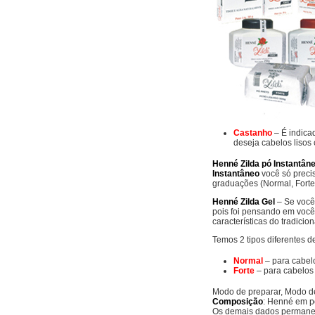
Castanho
– É indica
deseja cabelos lisos
Henné Zilda pó Instantân
Instantâneo
você só precis
graduações (Normal, Fort
Henné Zilda Gel
– Se você
pois foi pensando em voc
características do tradicio
Temos 2 tipos diferentes 
Normal
– para cabel
Forte
– para cabelos
Modo de preparar, Modo de 
Composição
: Henné em pó
Os demais dados permanec