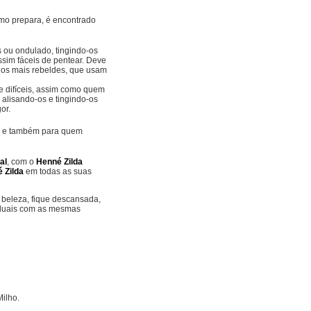
mo prepara, é encontrado
 ou ondulado, tingindo-os
sim fáceis de pentear. Deve
os mais rebeldes, que usam
e difíceis, assim como quem
 alisando-os e tingindo-os
or.
po e também para quem
al
, com o
Henné Zilda
 Zilda
em todas as suas
 beleza, fique descansada,
viduais com as mesmas
Milho.